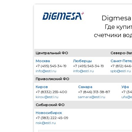
Digmesa 
Где купи
счетчики во
Центральный ФО
Северо-За
Москва
Люберцы
Санкт-Пет
+7 (495) 545-34-19
+7 (495) 545-34-19
+7 (812) 646
info@estl.ru
info@estl.ru
spb@estl.ru
Приволжский ФО
Киров
Самара
Уфа
+7 (8332) 255-400
+7 (846) 313-38-87
+7 (34
kirov@estl.ru
samara@estl.ru
ufa@e
Сибирский ФО
Новосибирск
+7 (383) 222-45-09
nsk@estl.ru