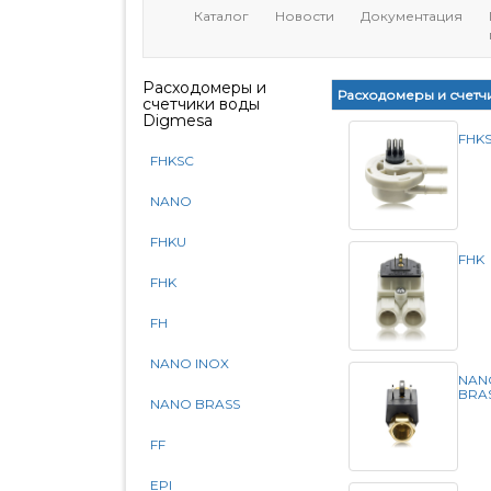
Каталог
Новости
Документация
Расходомеры и
Расходомеры и счетч
счетчики воды
Digmesa
FHK
FHKSC
NANO
FHKU
FHK
FHK
FH
NANO INOX
NAN
BRA
NANO BRASS
FF
EPI